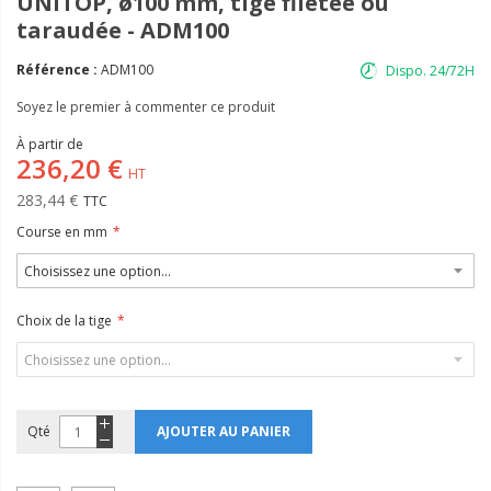
UNITOP, ø100 mm, tige filetée ou
taraudée - ADM100
Référence :
ADM100
Dispo. 24/72H
Soyez le premier à commenter ce produit
À partir de
236,20 €
283,44 €
Course en mm
Choix de la tige
Qté
AJOUTER AU PANIER