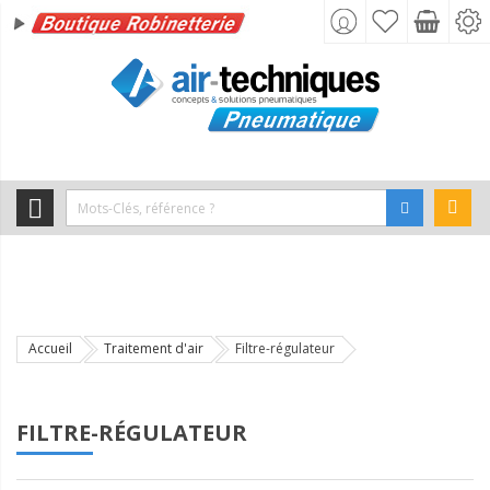
s
s
s
s
s
Accueil
Traitement d'air
Filtre-régulateur
s
s
FILTRE-RÉGULATEUR
s