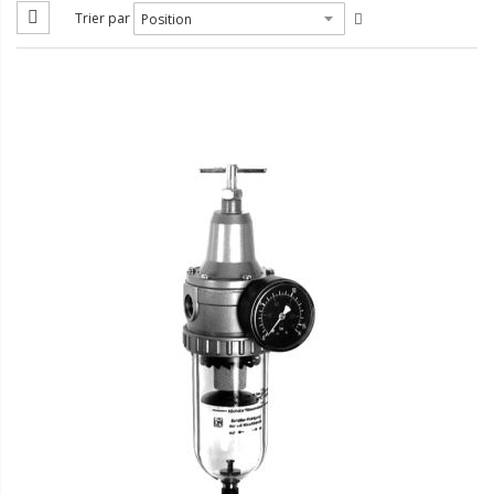
s
Trier par
s