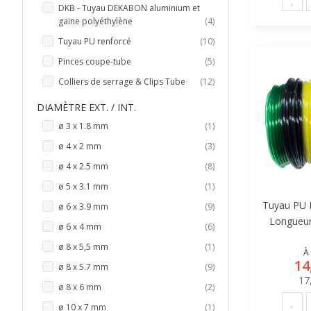
DKB - Tuyau DEKABON aluminium et
articles
gaine polyéthylène
4
articles
Tuyau PU renforcé
10
articles
Pinces coupe-tube
5
articles
Colliers de serrage & Clips Tube
12
DIAMÈTRE EXT. / INT.
article
ø 3 x 1.8 mm
1
articles
ø 4 x 2 mm
3
articles
ø 4 x 2.5 mm
8
article
ø 5 x 3.1 mm
1
Tuyau PU 
articles
ø 6 x 3.9 mm
9
Longueu
articles
ø 6 x 4 mm
6
article
ø 8 x 5,5 mm
1
À 
14
articles
ø 8 x 5.7 mm
9
17
articles
ø 8 x 6 mm
2
article
ø 10 x 7 mm
1