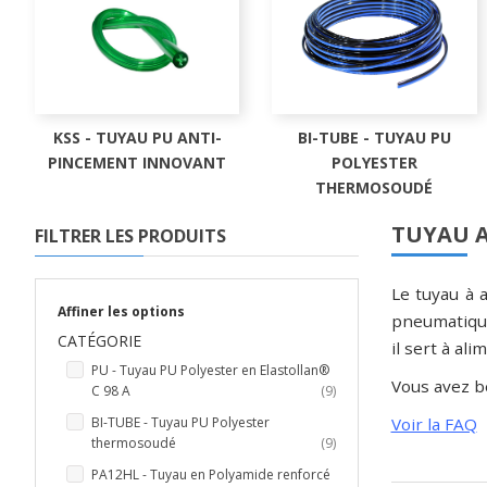
KSS - TUYAU PU ANTI-
BI-TUBE - TUYAU PU
PINCEMENT INNOVANT
POLYESTER
THERMOSOUDÉ
TUYAU A
FILTRER LES PRODUITS
Le tuyau à 
Affiner les options
pneumatique
CATÉGORIE
il sert à al
PU - Tuyau PU Polyester en Elastollan®
Vous avez be
articles
C 98 A
9
BI-TUBE - Tuyau PU Polyester
Voir la FAQ
articles
thermosoudé
9
PA12HL - Tuyau en Polyamide renforcé