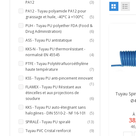
articles
PA12
3
PA12 - Tuyau polyamide PA12 pour
articles
graissage et huile, -40°C à +100°C
5
PUH - Tuyau PU polyether FDA (Food &
articles
Drug Administration)
6
articles
ASS - Tuyau PU antistatique
5
KKS-N - Tuyau PU thermorésistant -
articles
normalisé EN 45545
4
PTFE - Tuyau Polytétrafluoroéthylène
articles
haute température
7
KSS - Tuyau PU anti-pincement innovant
article
1
FLAMEX - Tuyau PU Résistant aux
étincelles et aux projections de
Tuyau Spir
articles
soudure
6
Ø4
KKS - Tuyau PU auto-éteignant sans
articles
halogènes - DIN 5510-2 - NF 16-101
5
À 
38
articles
SPIRALÉ - Tuyau PU spiralé
13
46
articles
Tuyau PVC Cristal renforcé
9