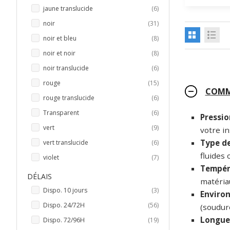
articles
jaune translucide
6
articles
noir
31
articles
noir et bleu
8
articles
noir et noir
8
articles
noir translucide
6
articles
rouge
15
COMME
articles
rouge translucide
6
articles
Transparent
6
Pressio
articles
vert
9
votre in
Type de
articles
vert translucide
6
fluides 
articles
violet
7
Tempér
DÉLAIS
matéria
articles
Dispo. 10 jours
3
Enviro
articles
Dispo. 24/72H
56
(soudure
Longue
articles
Dispo. 72/96H
19