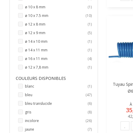
article
ø 10 x 8 mm
1
articles
ø 10 x 7.5 mm
10
article
ø 12 x 8 mm
1
articles
ø 12 x 9 mm
5
article
ø 14 x 10 mm
1
article
ø 14 x 11 mm
1
articles
ø 16 x 11 mm
4
article
ø 12 x 7,8 mm
1
COULEURS DISPONIBLES
Tuyau Spir
article
blanc
1
Ø6
articles
bleu
47
articles
bleu translucide
6
À 
35
articles
gris
8
42
articles
incolore
26
articles
jaune
7