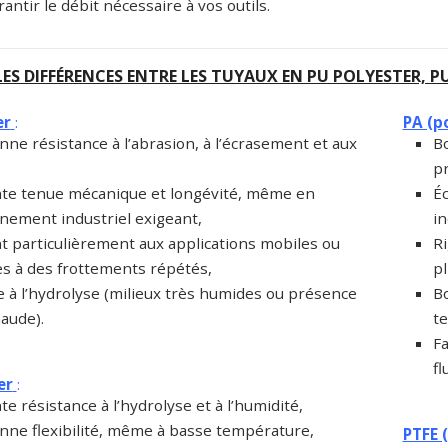
antir le débit nécessaire à vos outils.
ES DIFFÉRENCES ENTRE LES TUYAUX EN PU POLYESTER, PU 
er
:
PA (p
ne résistance à l’abrasion, à l’écrasement et aux
B
pr
nte tenue mécanique et longévité, même en
Éc
nement industriel exigeant,
in
t particulièrement aux applications mobiles ou
Ri
s à des frottements répétés,
pl
e à l’hydrolyse (milieux très humides ou présence
Bo
aude).
te
Fa
fl
er
:
te résistance à l’hydrolyse et à l’humidité,
nne flexibilité, même à basse température,
PTFE 