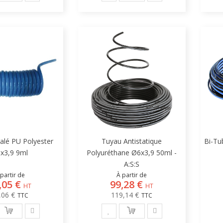
alé PU Polyester
Tuyau Antistatique
Bi-Tu
x3,9 9ml
Polyuréthane Ø6x3,9 50ml -
A:S:S
partir de
À partir de
,05 €
99,28 €
,06 €
119,14 €