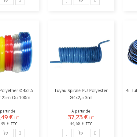
Polyether Ø4x2,5
Tuyau Spiralé PU Polyester
Bi-Tu
r 25m Ou 100m
Ø4x2,5 3ml
partir de
À partir de
,49 €
37,23 €
,39 €
44,68 €