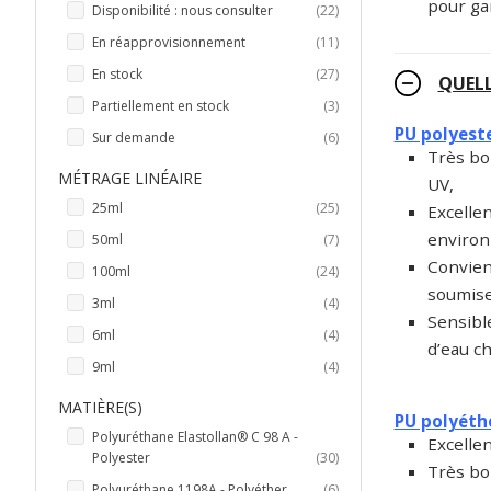
pour gar
articles
Disponibilité : nous consulter
22
articles
En réapprovisionnement
11
articles
En stock
27
QUELL
articles
Partiellement en stock
3
PU polyest
articles
Sur demande
6
Très bon
MÉTRAGE LINÉAIRE
UV,
articles
25ml
25
Excelle
environ
articles
50ml
7
Convien
articles
100ml
24
soumise
articles
3ml
4
Sensibl
articles
6ml
4
d’eau ch
articles
9ml
4
MATIÈRE(S)
PU polyéth
Polyuréthane Elastollan® C 98 A -
Excellen
articles
Polyester
30
Très bo
articles
Polyuréthane 1198A - Polyéther
6