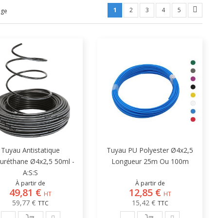
1
2
3
4
5
age
Tuyau Antistatique
Tuyau PU Polyester Ø4x2,5
uréthane Ø4x2,5 50ml -
Longueur 25m Ou 100m
A:S:S
À partir de
À partir de
49,81 €
12,85 €
59,77 €
15,42 €