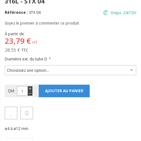
316L - STX 04
Référence :
STX 04
Dispo. 24/72H
Soyez le premier à commenter ce produit
À partir de
23,79 €
28,55 €
Diamètre ext. du tube D
Qté
AJOUTER AU PANIER
ø4 à ø12 mm