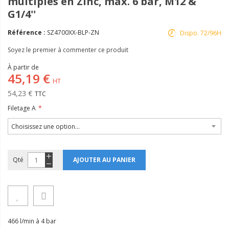
multiples en Zinc, max. 6 bar, M12 &
G1/4''
Référence :
SZ4700XX-BLP-ZN
Dispo. 72/96H
Soyez le premier à commenter ce produit
À partir de
45,19 €
54,23 €
Filetage A
Qté
AJOUTER AU PANIER
466 l/min à 4 bar